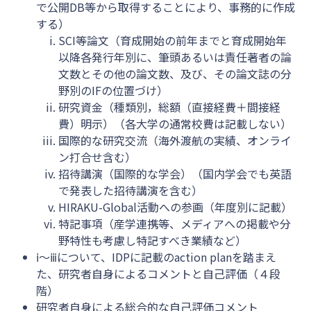
で公開DB等から取得することにより、事務的に作成
する）
SCI等論文（育成開始の前年までと育成開始年
以降各発行年別に、筆頭あるいは責任著者の論
文数とその他の論文数、及び、その論文誌の分
野別のIFの位置づけ）
研究資金（種類別，総額（直接経費＋間接経
費）明示）（各大学の通常校費は記載しない）
国際的な研究交流（海外渡航の実績、オンライ
ン打合せ含む）
招待講演（国際的な学会）（国内学会でも英語
で発表した招待講演を含む）
HIRAKU-Global活動への参画（年度別に記載）
特記事項（産学連携等、メディアへの掲載や分
野特性も考慮し特記すべき業績など）
ⅰ〜ⅲについて、IDPに記載のaction planを踏まえ
た、研究者自身によるコメントと自己評価（４段
階）
研究者自身による総合的な自己評価コメント