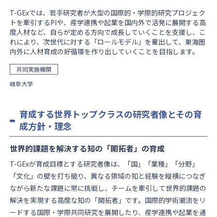
T-GExでは、若手研究者が大型の国際的・学際的研究プロジェク
トを牽引するPIや、産学連携や起業を国内外で活発に展開する高
度人材など、自らが定める方向で成長していくことを支援し、こ
れにより、次世代に対する「ロールモデル」を輩出して、東海圏
内外に人材育成の好循環を作り出していくことを目指します。
共同実施機関
岐阜大学
育成する世界トップクラスの研究者像とその育
成方針・理念
世界的課題を解決する知の「開拓者」の育成
T-GExが育成目標とする研究者像は、「国」「業種」「分野」
「文化」の壁を打ち破り、異なる領域の知と経験を縦横につなぎ
ながら新たな課題に常に挑戦し、チームを牽引して世界的課題の
解決を実現する高度な知の「開拓者」です。国際的学術潮流をリ
ードする国際・学際共同研究を展開したり、産学連携や起業を通