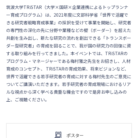
筑波⼤学TRiSTAR（⼤学×国研×企業連携によるトップランナ
ー育成プログラム）は、2021年度に⽂部科学省「世界で活躍で
きる研究者戦略育成事業」の採択を受けて事業を開始し、研究者
の専⾨性の深化の先に分野や業種などの壁（ボーダー）を超えた
共創を⽣み出し、新たな研究の流れを創出できる「トランスボー
ダー型研究者」の育成を図ることで、我が国の研究⼒の回復に資
する取り組みを⾏ってきました。本イベントでは、TRiSTARの
プログラム・マネージャーである梅村雅之先⽣をお招きし、⼈材
育成のコンセプト、 TRiSTARの育成効果、将来ビジョンなど、
世界で活躍できる若⼿研究者の育成に対する梅村先⽣のご意⾒に
ついてご講演いただきます。若⼿研究者の育成現場におけるリア
ルな視点から深く学べる貴重な機会ですので是⾮お申し込みの
上、ご視聴ください。
ポスター