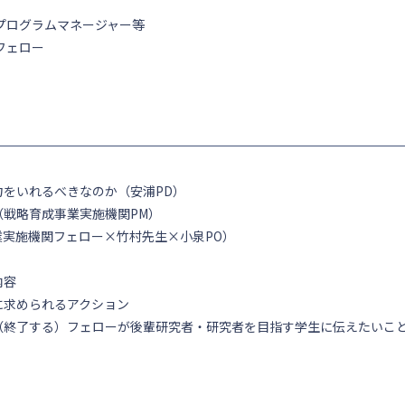
プログラムマネージャー等
フェロー
をいれるべきなのか（安浦PD）
戦略育成事業実施機関PM）
実施機関フェロー×竹村先生×小泉PO）
内容
に求められるアクション
（終了する）フェローが後輩研究者・研究者を目指す学生に伝えたいこ